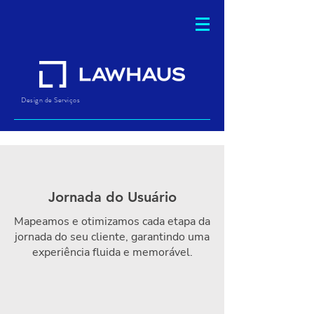
Design de Serviços
Revolucione a
experiência do seu
Jornada do Usuário
cliente
Mapeamos e otimizamos cada etapa da
jornada do seu cliente, garantindo uma
experiência fluida e memorável.
Da jornada do usuário à agilização
de documentos, transformamos
cada ponto de contato em uma